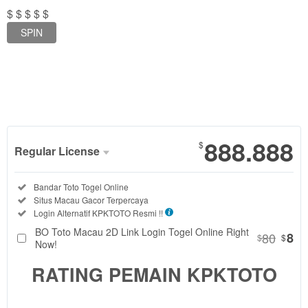
$ $ $ $ $
SPIN
888.888
$
Regular License
Regular
Included:
Bandar Toto Togel Online
License
Included:
Situs Macau Gacor Terpercaya
SELECTED
Included:
Login Alternatif KPKTOTO Resmi !!
888.888
$
BO Toto Macau 2D Link Login Togel Online Right
80
8
$
$
Use, by
Now!
you or
RATING PEMAIN KPKTOTO
one
client, in
a single