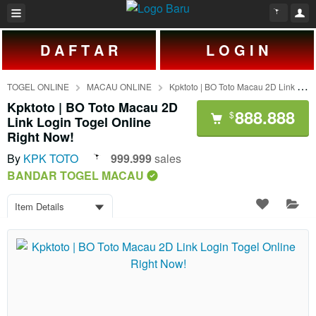
D A F T A R
L O G I N
TOGEL ONLINE
MACAU ONLINE
Kpktoto | BO Toto Macau 2D Link Login Togel Online Right Now!
Kpktoto | BO Toto Macau 2D
888.888
$
Link Login Togel Online
Right Now!
By
KPK TOTO
999.999
sales
BANDAR TOGEL MACAU
Item Details