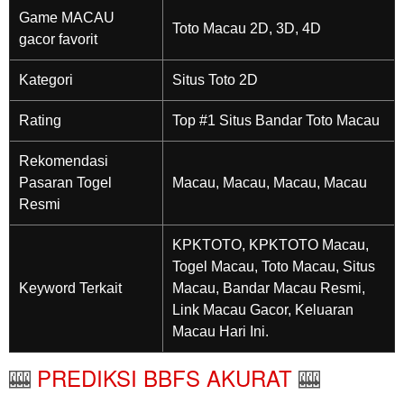
Game MACAU
Toto Macau 2D, 3D, 4D
gacor favorit
Kategori
Situs Toto 2D
Rating
Top #1 Situs Bandar Toto Macau
Rekomendasi
Pasaran Togel
Macau, Macau, Macau, Macau
Resmi
KPKTOTO, KPKTOTO Macau,
Togel Macau, Toto Macau, Situs
Keyword Terkait
Macau, Bandar Macau Resmi,
Link Macau Gacor, Keluaran
Macau Hari Ini.
🎰
PREDIKSI BBFS AKURAT
🎰