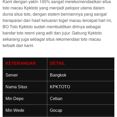
Kami dengan yakin 100% sangat merekomendasikan situs
toto macau Kpktoto yang menjadi pelopor utama dalam
dunia situs toto, dengan sistem bermainnya yang sangat
transparan dan hasil keluaran togel macau tercepat hari ini,
BO Toto Kpktoto sudah membuktikan dirinya sebagai
bandar toto resmi yang adil dan jujur. Gabung Kpktoto
sekarang juga sebagai situs rekomendasi toto macau
terbaik dari kami.
KETERANGAN
DETAIL
Server
Bangkok
Nama Situs
KPKTOTO
Min Depo
Ceban
Min Wede
Gocap