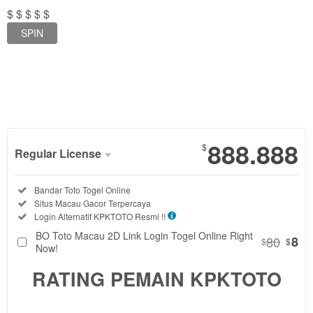
$ $ $ $ $
SPIN
888.888
$
Regular License
Regular
Included:
Bandar Toto Togel Online
License
Included:
Situs Macau Gacor Terpercaya
SELECTED
Included:
Login Alternatif KPKTOTO Resmi !!
888.888
$
BO Toto Macau 2D Link Login Togel Online Right
80
8
$
$
Use, by
Now!
you or
RATING PEMAIN KPKTOTO
one
client, in
a single