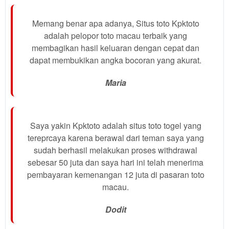
end
product
Memang benar apa adanya, Situs toto Kpktoto
which
adalah pelopor toto macau terbaik yang
end
membagikan hasil keluaran dengan cepat dan
users
are not
dapat membukikan angka bocoran yang akurat.
charged
for. The
Maria
total
price
includes
the item
Saya yakin Kpktoto adalah situs toto togel yang
price
tereprcaya karena berawal dari teman saya yang
and a
sudah berhasil melakukan proses withdrawal
buyer
sebesar 50 juta dan saya hari ini telah menerima
fee.
pembayaran kemenangan 12 juta di pasaran toto
macau.
View
license
Dodit
details